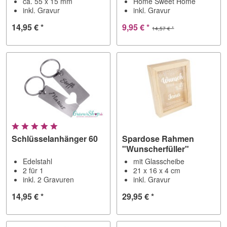
ca. 55 x 15 mm
Home Sweet Home
inkl. Gravur
inkl. Gravur
14,95 € *
9,95 € *
14,57 € *
Schlüsselanhänger 60
Spardose Rahmen
"Wunscherfüller"
Edelstahl
mit Glasscheibe
2 für 1
21 x 16 x 4 cm
inkl. 2 Gravuren
inkl. Gravur
14,95 € *
29,95 € *