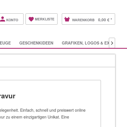
MERKLISTE
0,00 € *
KONTO
WARENKORB
EUGE
GESCHENKIDEEN
GRAFIKEN, LOGOS & EXTRAS

ravur
elegenheit. Einfach, schnell und preiswert online
ur zu einem einzigartigen Unikat. Eine