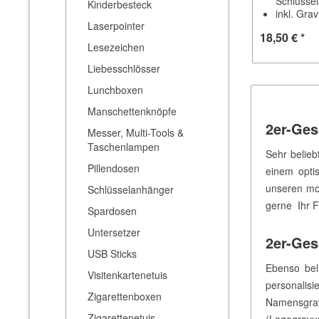
Schlüsse
Kinderbesteck
inkl. Gra
Laserpointer
18,50 € *
Lesezeichen
Liebesschlösser
Lunchboxen
Manschettenknöpfe
2er-Ges
Messer, Multi-Tools &
Taschenlampen
Sehr belieb
Pillendosen
einem opti
unseren mod
Schlüsselanhänger
gerne Ihr F
Spardosen
Untersetzer
2er-Ges
USB Sticks
Ebenso beli
Visitenkartenetuis
personalis
Zigarettenboxen
Namensgrav
Zigarettenetuis
(Logogravur