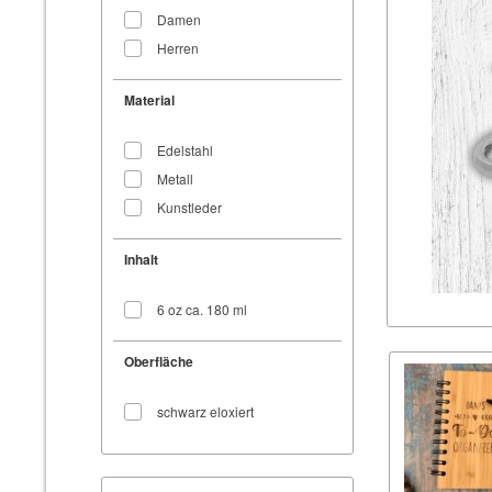
Damen
Herren
Material
Edelstahl
Metall
Kunstleder
Inhalt
6 oz ca. 180 ml
Oberfläche
schwarz eloxiert