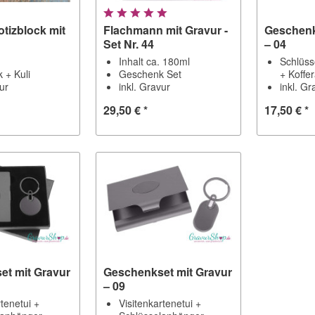
tizblock mit
Flachmann mit Gravur -
Geschenk
Set Nr. 44
– 04
Inhalt ca. 180ml
Schlüs
k + Kuli
Geschenk Set
+ Koffe
vur
inkl. Gravur
inkl. Gr
29,50 € *
17,50 € *
et mit Gravur
Geschenkset mit Gravur
– 09
rtenetui +
Visitenkartenetui +