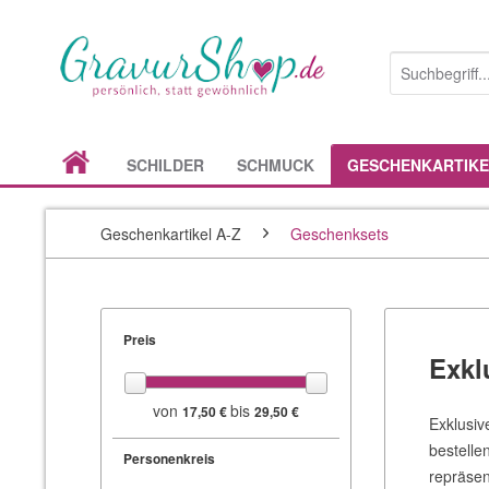
SCHILDER
SCHMUCK
GESCHENKARTIKE
Geschenkartikel A-Z
Geschenksets
Preis
Exkl
von
bis
17,50 €
29,50 €
Exklusiv
bestelle
Personenkreis
repräsen