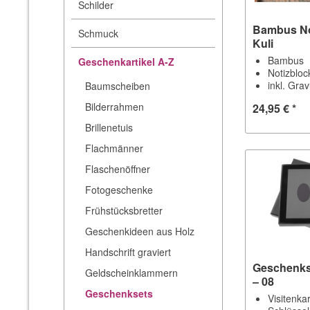
Schilder
Bambus No
Schmuck
Kuli
Bambus
Geschenkartikel A-Z
Notizbloc
inkl. Gra
Baumscheiben
Bilderrahmen
24,95 € *
Brillenetuis
Flachmänner
Flaschenöffner
Fotogeschenke
Frühstücksbretter
Geschenkideen aus Holz
Handschrift graviert
Geschenks
Geldscheinklammern
– 08
Geschenksets
Visitenka