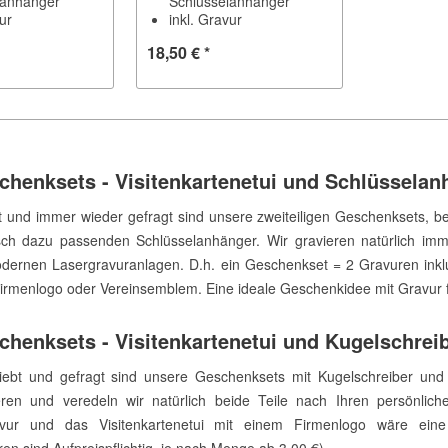
lanhänger
Schlüsselanhänger
vur
inkl. Gravur
18,50 € *
chenksets - Visitenkartenetui und Schlüsselan
t und immer wieder gefragt sind unsere zweiteiligen Geschenksets, b
sch dazu passenden Schlüsselanhänger. Wir gravieren natürlich im
ernen Lasergravuranlagen. D.h. ein Geschenkset = 2 Gravuren inklus
irmenlogo oder Vereinsemblem. Eine ideale Geschenkidee mit Gravur f
chenksets - Visitenkartenetui und Kugelschrei
ebt und gefragt sind unsere Geschenksets mit Kugelschreiber und Vi
ieren und veredeln wir natürlich beide Teile nach Ihren persönli
ur und das Visitenkartenetui mit einem Firmenlogo wäre eine 
en sind Aufpreispflichtig, je nach Menge ab 3,00 €) .