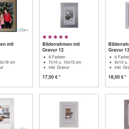
en mit
Bilderrahmen mit
Bilderra
Gravur 12
Gravur 1
6 Farben
6 Farb
13x18 cm
7x10 u. 10x15 cm
9x13 u.
vur
inkl. Gravur
inkl. Gr
17,50 € *
18,50 € *