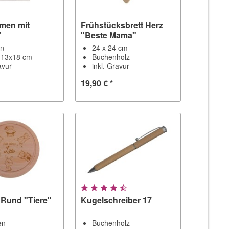
hmen mit
Frühstücksbrett Herz
7
"Beste Mama"
en
24 x 24 cm
 13x18 cm
Buchenholz
avur
inkl. Gravur
19,90 € *
 Rund "Tiere"
Kugelschreiber 17
en
Buchenholz