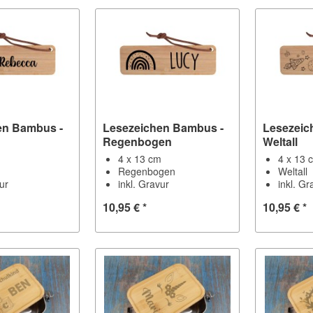
en Bambus -
Lesezeichen Bambus -
Lesezeic
Regenbogen
Weltall
m
4 x 13 cm
4 x 13 
Regenbogen
Weltall
vur
inkl. Gravur
inkl. Gr
10,95 € *
10,95 € *