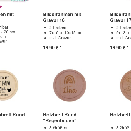
en mit
Bilderrahmen mit
Bilderra
Gravur 16
Gravur 1
hlbar
3 Farben
3 Farb
 x 20 cm
7x10 u. 10x15 cm
9x13 u.
 cm
inkl. Gravur
inkl. Gr
avur
16,90 € *
16,90 € *
sbrett Rund
Holzbrett Rund
Holzbrett
"Regenbogen"
n
3 Größen
3 Größ