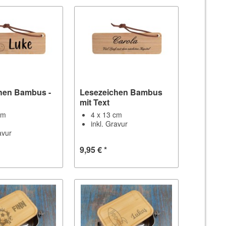
hen Bambus -
Lesezeichen Bambus
mit Text
cm
4 x 13 cm
inkl. Gravur
avur
9,95 € *