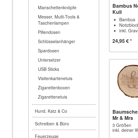
Bambus No
Manschettenknöpfe
Kuli
Messer, Multi-Tools &
Bambus
Taschenlampen
Notizbloc
inkl. Gra
Pillendosen
24,95 € *
Schlüsselanhänger
Spardosen
Untersetzer
USB Sticks
Visitenkartenetuis
Zigarettenboxen
Zigarettenetuis
Hund, Katz & Co
Baumschei
Mr & Mrs
Schreiben & Büro
3 Größen
inkl. deiner
Feuerzeuge