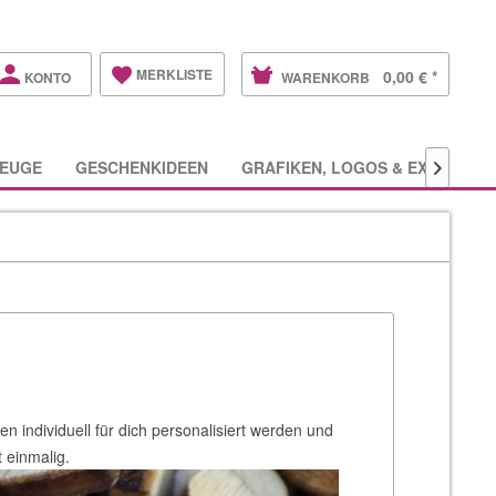
MERKLISTE
0,00 € *
KONTO
WARENKORB
EUGE
GESCHENKIDEEN
GRAFIKEN, LOGOS & EXTRAS

en individuell für dich personalisiert werden und
t einmalig.