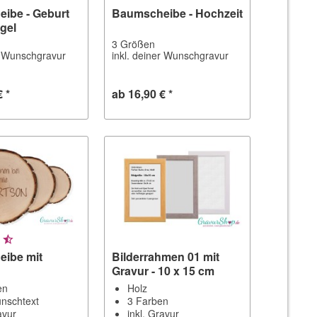
ibe - Geburt
Baumscheibe - Hochzeit
gel
3 Größen
er Wunschgravur
inkl. deiner Wunschgravur
€ *
ab 16,90 € *
ibe mit
Bilderrahmen 01 mit
Gravur - 10 x 15 cm
en
Holz
nschtext
3 Farben
avur
inkl. Gravur