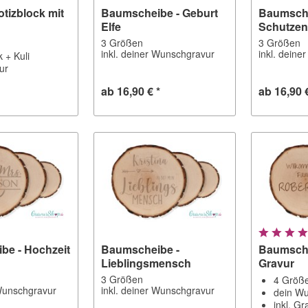
tizblock mit
Baumscheibe - Geburt
Baumsche
Elfe
Schutzen
3 Größen
3 Größen
inkl. deiner Wunschgravur
inkl. dein
k + Kuli
vur
ab 16,90 € *
ab 16,90 
be - Hochzeit
Baumscheibe -
Baumsche
Lieblingsmensch
Gravur
3 Größen
4 Größ
 Wunschgravur
inkl. deiner Wunschgravur
dein Wu
inkl. Gr