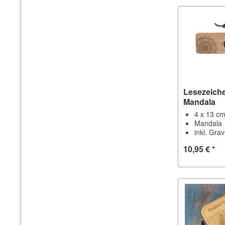
Lesezeich
Mandala
4 x 13 c
Mandala
inkl. Gra
10,95 € *