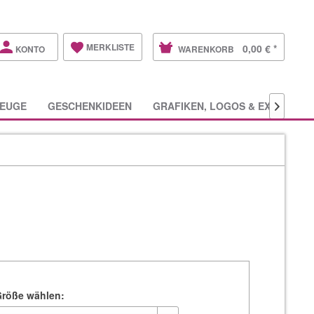
MERKLISTE
0,00 € *
KONTO
WARENKORB
EUGE
GESCHENKIDEEN
GRAFIKEN, LOGOS & EXTRAS

 Größe wählen: