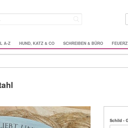
L A-Z
HUND, KATZ & CO
SCHREIBEN & BÜRO
FEUERZ
tahl
Schild -