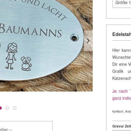
Edelsta
Hier kann
Wunschtex
Dir eine 
Grafik u
Katzensch
Je nach T
ganz indiv
Kyrillisch, A
Gravur Zeil
iftart ---