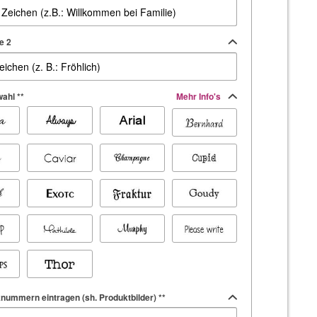
e 2
ahl **
Mehr Info's
knummern eintragen (sh. Produktbilder) **