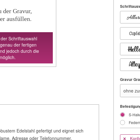
Schriftaus
u der Gravur,
er ausfüllen.
 der Schriftauswahl
 genau der fertigen
ind jedoch durch die
möglich.
Gravur Graf
Befestigun
S-Hak
Federr
ustem Edelstahl gefertigt und eignet sich
ie Name, Adresse oder Telefonnummer.
Konfi