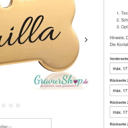
Tex
Sch
Opt
Hinweis: D
Die Kontak
Vorderseit
Rückseite Z
Rückseite Z
Rückseite Z
iftart ---