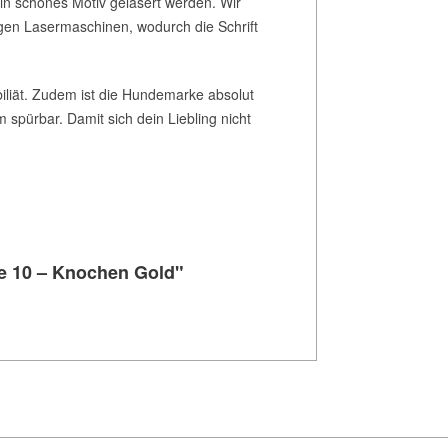
ein schönes Motiv gelasert werden. Wir
gen Lasermaschinen, wodurch die Schrift
abiliät. Zudem ist die Hundemarke absolut
m spürbar. Damit sich dein Liebling nicht
e 10 – Knochen Gold"