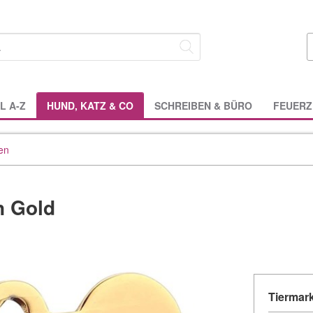
L A-Z
HUND, KATZ & CO
SCHREIBEN & BÜRO
FEUERZ
en
n Gold
Tiermark