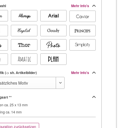
wahl
Mehr Info's
ik (-> sh. Artikelbilder)
Mehr Info's
gsart **
en ca. 25 x 13 mm
ing ca. 14 mm
guration zurücksetzen