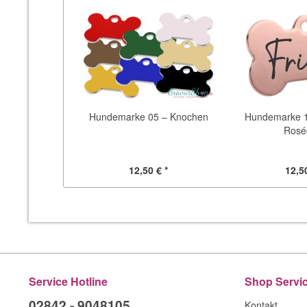
Hundemarke 05 – Knochen
Hundemarke 
Rosé
12,50 € *
12,50
Service Hotline
Shop Servi
02842 - 9048105
Kontakt