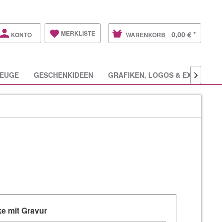
MERKLISTE
0,00 € *
KONTO
WARENKORB
EUGE
GESCHENKIDEEN
GRAFIKEN, LOGOS & EXTRAS

e mit Gravur