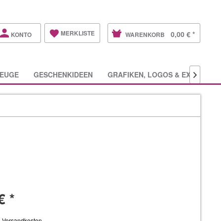
MERKLISTE
0,00 € *
KONTO
WARENKORB
EUGE
GESCHENKIDEEN
GRAFIKEN, LOGOS & EXTRAS

€ *
. Versandkosten