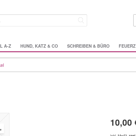
L A-Z
HUND, KATZ & CO
SCHREIBEN & BÜRO
FEUERZ
kel
10,00 
inkl. MwSt.
zzgl