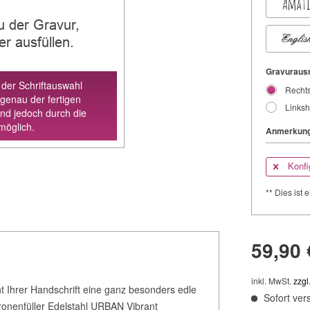
u der Gravur,
der ausfüllen.
Gravurausr
 der Schriftauswahl
Recht
 genau der fertigen
Links
ind jedoch durch die
möglich.
Anmerkung
Konfi
** Dies ist e
59,90 
inkl. MwSt.
zzgl
t Ihrer Handschrift eine ganz besonders edle
Sofort vers
tronenfüller Edelstahl URBAN Vibrant