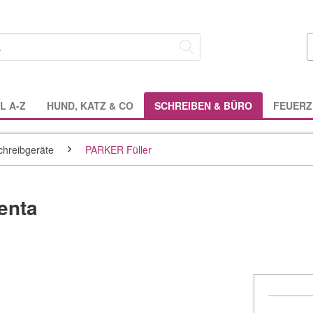
L A-Z
HUND, KATZ & CO
SCHREIBEN & BÜRO
FEUERZ
hreibgeräte
PARKER Füller
enta