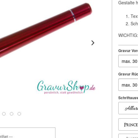
Gestalte 
Tex
Sch
WICHTIG: 
Gravur Vor
Gravur Rüc
Schriftaus
iftart ---