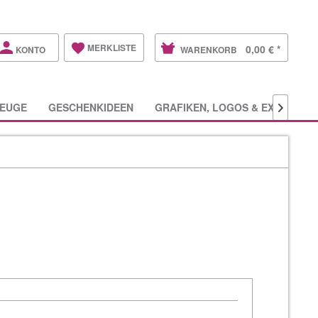
MERKLISTE
0,00 € *
KONTO
WARENKORB
EUGE
GESCHENKIDEEN
GRAFIKEN, LOGOS & EXTRAS
