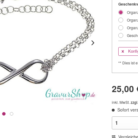
Geschenkv
Organz
Organz
Organz
Gesche
Konfi
** Dies ist e
25,00 
inkl. MwSt.
zzgl
Sofort vers
Vergleich