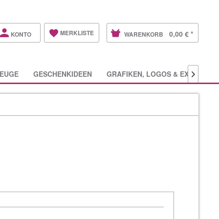
MERKLISTE
0,00 € *
KONTO
WARENKORB
EUGE
GESCHENKIDEEN
GRAFIKEN, LOGOS & EXTRAS
