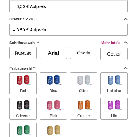
Gravur 151-200
Schriftauswahl **
Mehr Info's
Farbauswahl **
Rot
Blau
Silber
Hellblau
Schwarz
Pink
Orange
Lila