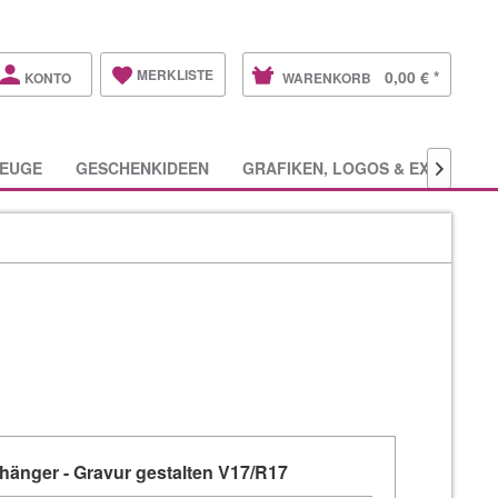
MERKLISTE
0,00 € *
KONTO
WARENKORB
EUGE
GESCHENKIDEEN
GRAFIKEN, LOGOS & EXTRAS

hänger - Gravur gestalten V17/R17