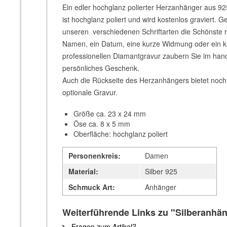
Ein edler hochglanz polierter Herzanhänger aus 925e
ist hochglanz poliert und wird kostenlos graviert. G
unseren
verschiedenen Schriftarten die Schönste ra
Namen, ein Datum, eine kurze Widmung oder ein kla
professionellen Diamantgravur zaubern Sie im han
persönliches Geschenk.
Auch die Rückseite des Herzanhängers bietet noch 
optionale Gravur.
Größe ca. 23 x 24 mm
Öse ca. 8 x 5 mm
Oberfläche: hochglanz poliert
Personenkreis:
Damen
Material:
Silber 925
Schmuck Art:
Anhänger
Weiterführende Links zu "Silberanhän
Fragen zum Artikel?