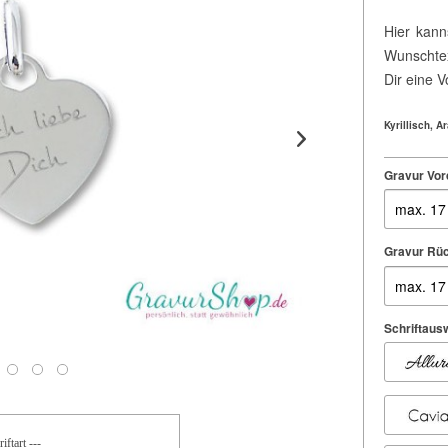
Hier kann
Wunschtex
Dir eine 
Kyrillisch, 
Gravur Vor
Gravur Rüc
Schriftausw
iftart ---