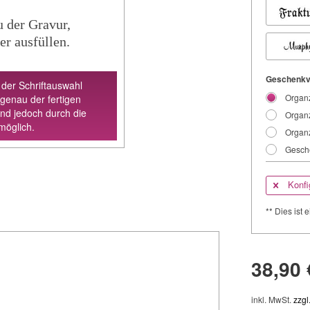
u der Gravur,
er ausfüllen.
Geschenkv
 der Schriftauswahl
Organz
 genau der fertigen
ind jedoch durch die
Organz
möglich.
Organz
Gesche
Konfi
** Dies ist e
38,90 
inkl. MwSt.
zzgl