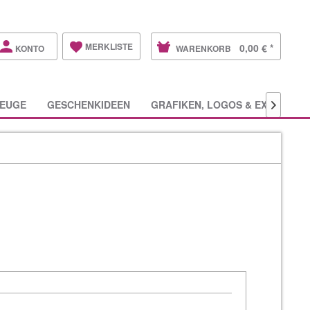
MERKLISTE
0,00 € *
KONTO
WARENKORB
EUGE
GESCHENKIDEEN
GRAFIKEN, LOGOS & EXTRAS
