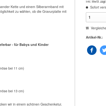
inkl. MwSt.
zzgl
sender Kette und einem Silberarmband mit
Sofort vers
glichkeit zu wählen, ob die Gravurplatte mit
Vergleich
Artikel-Nr.:
eferbar - für Babys und Kinder
enöse bei 11 cm)
enöse bei 13 cm)
acken wir in einem schönen Geschenketui.