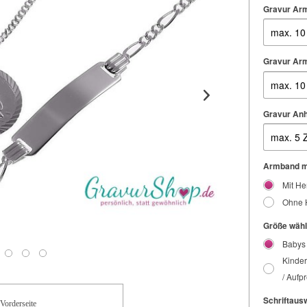
Gravur Arm
Gravur Ar
Gravur An
Armband mi
Mit He
Ohne 
Größe wähl
Babys 
Kinder
/ Aufpr
Schriftausw
Vorderseite