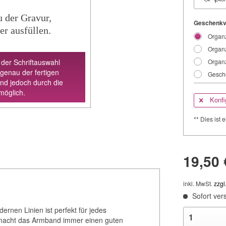
u der Gravur,
Geschenkv
er ausfüllen.
Organz
Organz
 der Schriftauswahl
Organz
 genau der fertigen
Gesche
ind jedoch durch die
möglich.
Konfi
** Dies ist e
19,50 
inkl. MwSt.
zzgl
Sofort vers
rnen Linien ist perfekt für jedes
 macht das Armband immer einen guten