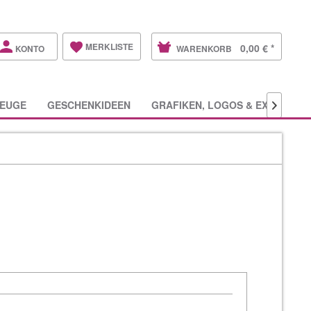
MERKLISTE
0,00 € *
KONTO
WARENKORB
EUGE
GESCHENKIDEEN
GRAFIKEN, LOGOS & EXTRAS
