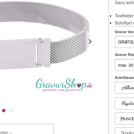
Ganz einf
Textfelder
Schriftart
Gravur Vor
Gravur Rüc
Schriftausw
iftart ---