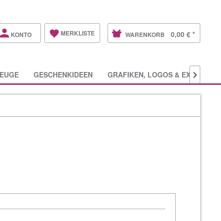
MERKLISTE
0,00 € *
KONTO
WARENKORB
EUGE
GESCHENKIDEEN
GRAFIKEN, LOGOS & EXTRAS
