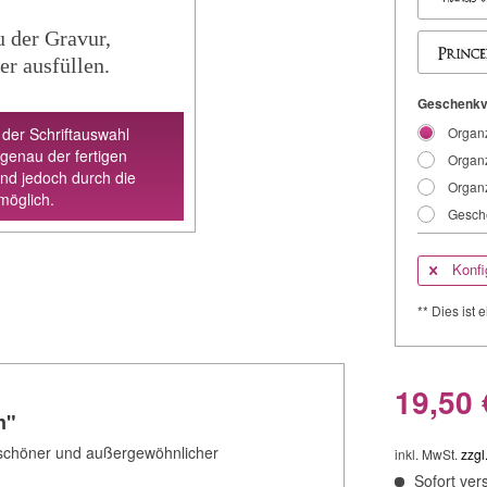
u der Gravur,
er ausfüllen.
Geschenkv
 der Schriftauswahl
Organz
 genau der fertigen
Organz
ind jedoch durch die
Organz
möglich.
Gesche
Konfi
** Dies ist e
19,50 
n"
n schöner und außergewöhnlicher
inkl. MwSt.
zzgl
Sofort vers