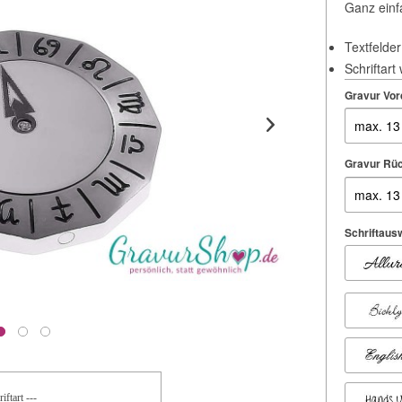
Ganz einf
Textfelder
Schriftart
Gravur Vor
Gravur Rüc
Schriftausw
iftart ---