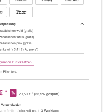
erpackung
asäckchen weiß (gratis)
asäckchen türkis (gratis)
asäckchen pink (gratis)
nketui (+ 3,41 € / Aufpreis*)
guration zurücksetzen
in Pflichtfeld.
€ *
29,50 € *
(33,9% gespart)
. Versandkosten
andfertig, Lieferzeit ca. 1-3 Werktage