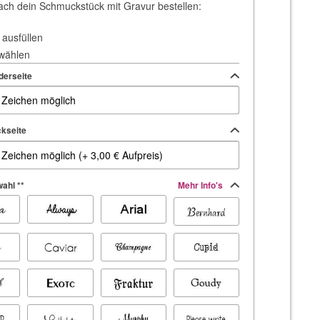
ach dein Schmuckstück mit Gravur bestellen:
 ausfüllen
 wählen
derseite
kseite
ahl **
Mehr Info's