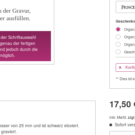
u der Gravur,
er ausfüllen.
Geschenkv
Organz
 der Schriftauswahl
Organz
 genau der fertigen
Organz
ind jedoch durch die
Gesche
möglich.
Konfi
** Dies ist e
17,50 
inkl. MwSt.
zzgl
Sofort vers
sser von 25 mm und ist schwarz eloxiert.
graviert.