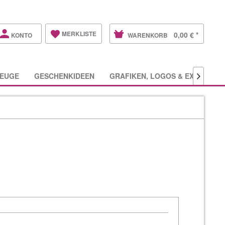
MERKLISTE
0,00 € *
KONTO
WARENKORB
EUGE
GESCHENKIDEEN
GRAFIKEN, LOGOS & EXTRAS
