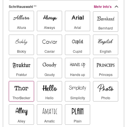
Schriftauswahl **
Mehr Info's
Allura
Always
Arial
Bernhard
Bickly
Caviar
Cupid
English
Fraktur
Goudy
Hands up
Princeps
ThorBecker
Hello
Simplicity
Photo
Alley
Amatic
Plain