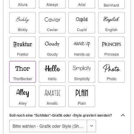
Allura
Always
Arial
Bernhard
Bickly
Caviar
Cupid
English
Fraktur
Goudy
Hands up
Princeps
ThorBecker
Hello
Simplicity
Photo
Alley
Amatic
Plain
Soll noch eine *Schilder*-Grafik oder -Style graviert werden?