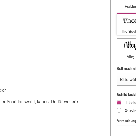
Fraktu
ThorBec
Alley
Soll noch e
eich
Schild lack
er Schriftauswahl, kannst Du für weitere
1-fach
2-fach
Anmerkung