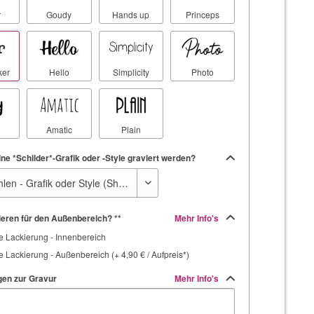
r
Goudy
Hands up
Princeps
ker
Hello
Simplicity
Photo
Amatic
Plain
ine *Schilder*-Grafik oder -Style graviert werden?
ieren für den Außenbereich? **
Mehr Info's
e Lackierung - Innenbereich
e Lackierung - Außenbereich (+ 4,90 € / Aufpreis*)
en zur Gravur
Mehr Info's