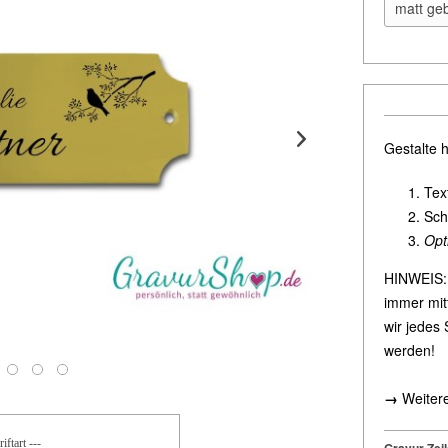
Gestalte h
Tex
Sch
Opt
HINWEIS: 
immer mitt
wir jedes 
werden!
→
Weiter
iftart ---