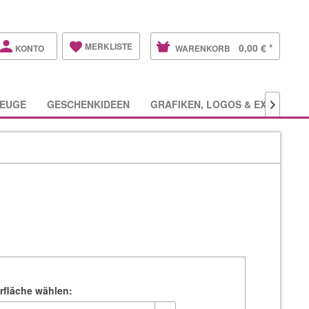
MERKLISTE
0,00 € *
KONTO
WARENKORB
EUGE
GESCHENKIDEEN
GRAFIKEN, LOGOS & EXTRAS

rfläche wählen: