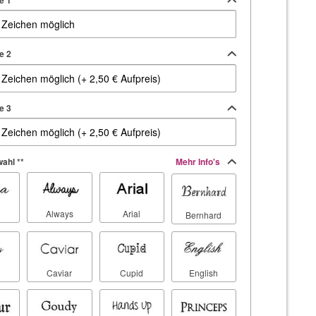
e 1
e 2
e 3
ahl **
Mehr Info's
Always
Arial
Bernhard
Caviar
Cupid
English