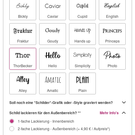
Bickly
Caviar
Cupid
English
Fraktur
Goudy
Hands up
Princeps
ThorBecker
Hello
Simplicity
Photo
Alley
Amatic
Plain
Soll noch eine *Schilder*-Grafik oder -Style graviert werden?
Schild lackieren für den Außenbereich? **
Mehr Info's
1-fache Lackierung - Innenbereich
2-fache Lackierung - Außenbereich (+ 4,90 € / Aufpreis*)