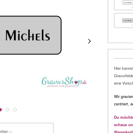
Hier kannst
Gravurfelde
eine Vorsc
Wir gravie
zentriert, 
Du möchte
schaue un
Warenkor
iftart ---