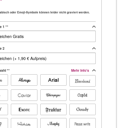
Arabisch oder Emoji-Symbole können leider nicht graviert werden.
e 1 **
e 2
ahl **
Mehr Info's