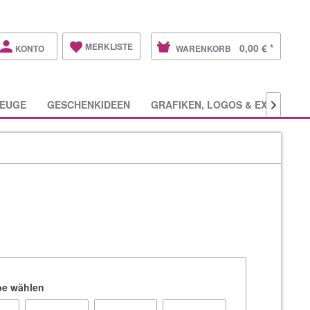
MERKLISTE
0,00 € *
KONTO
WARENKORB
EUGE
GESCHENKIDEEN
GRAFIKEN, LOGOS & EXTRAS

rbe wählen