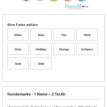
Bitte Farbe wählen
Silber
Blau
Rot
Weiß
Grün
Hellblau
Orange
Schwarz
Gold
Gelb
Hundemarke - 1 Name + 2 Tel.Nr.