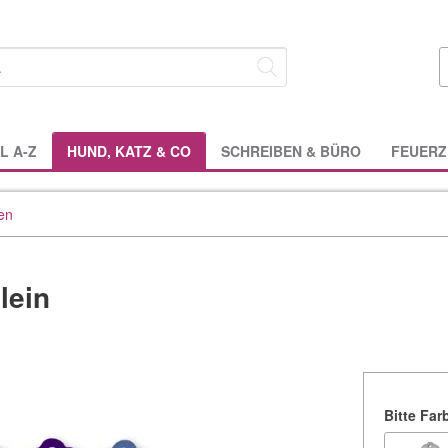
L A-Z
HUND, KATZ & CO
SCHREIBEN & BÜRO
FEUERZ
en
lein
Bitte Fa