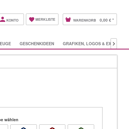
MERKLISTE
0,00 € *
KONTO
WARENKORB
EUGE
GESCHENKIDEEN
GRAFIKEN, LOGOS & EXTRAS

rbe wählen