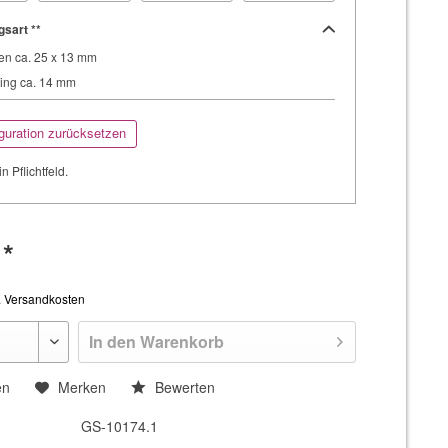
gsart **
en ca. 25 x 13 mm
ing ca. 14 mm
guration zurücksetzen
in Pflichtfeld.
 *
. Versandkosten
In den
Warenkorb
en
Merken
Bewerten
GS-10174.1