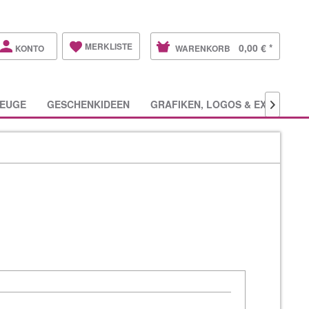
MERKLISTE
0,00 € *
KONTO
WARENKORB
EUGE
GESCHENKIDEEN
GRAFIKEN, LOGOS & EXTRAS
