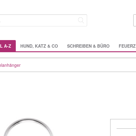
L A-Z
HUND, KATZ & CO
SCHREIBEN & BÜRO
FEUERZ
elanhänger