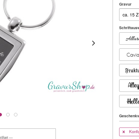
Gravur
Schriftausw
Geschenkv
Konfi
iftart ---