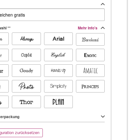
ahl **
Mehr Info's
erpackung
guration zurücksetzen