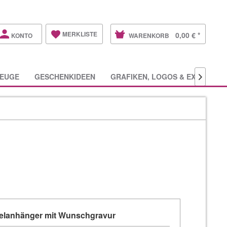
MERKLISTE
0,00 € *
KONTO
WARENKORB
EUGE
GESCHENKIDEEN
GRAFIKEN, LOGOS & EXTRAS

elanhänger mit Wunschgravur