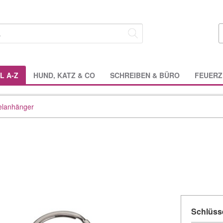
L A-Z
HUND, KATZ & CO
SCHREIBEN & BÜRO
FEUERZ
elanhänger
Schlüss