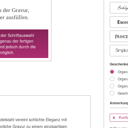
u der Gravur,
er ausfüllen.
 der Schriftauswahl
 genau der fertigen
ind jedoch durch die
möglich.
Geschenke
Organz
Organz
Organz
Gesche
Anmerkung
Konfi
elstahl vereint schlichte Eleganz mit
önliche Gravur zu einem einzigartigen