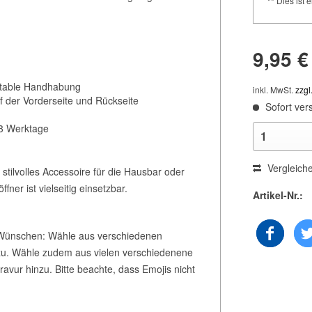
** Dies ist e
9,95 €
ortable Handhabung
inkl. MwSt.
zzgl
uf der Vorderseite und Rückseite
Sofort vers
1–3 Werktage
Vergleich
tilvolles Accessoire für die Hausbar oder
ner ist vielseitig einsetzbar.
Artikel-Nr.:
 Wünschen: Wähle aus verschiedenen
nzu. Wähle zudem aus vielen verschiedenene
avur hinzu. Bitte beachte, dass Emojis nicht