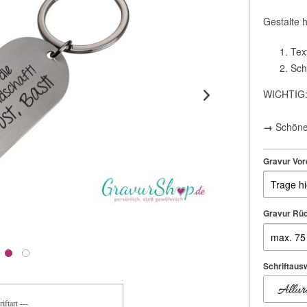
Gestalte 
Tex
Sch
WICHTIG: 
→
Schöne
Gravur Vor
Gravur Rüc
Schriftausw
iftart ---