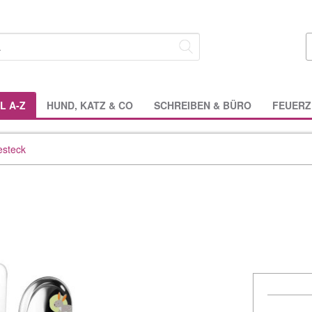
L A-Z
HUND, KATZ & CO
SCHREIBEN & BÜRO
FEUERZ
esteck