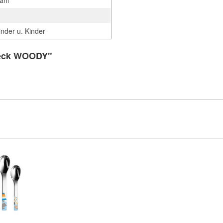
ahl
g
inder u. Kinder
teck WOODY"