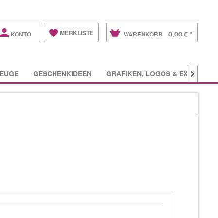
MERKLISTE
0,00 € *
KONTO
WARENKORB
EUGE
GESCHENKIDEEN
GRAFIKEN, LOGOS & EXTRAS
