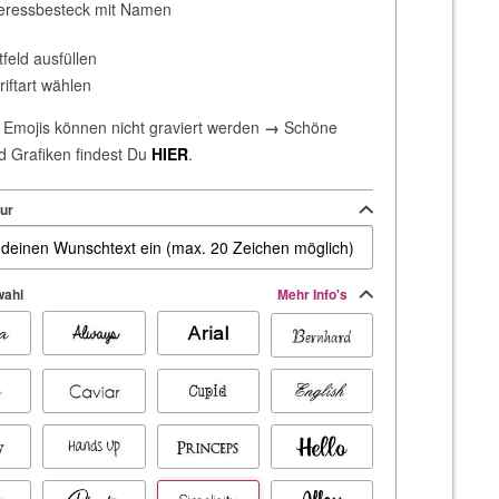
eressbesteck mit Namen
tfeld ausfüllen
riftart wählen
Emojis können nicht graviert werden
→
Schöne
d Grafiken findest Du
HIER
.
ur
wahl
Mehr Info's