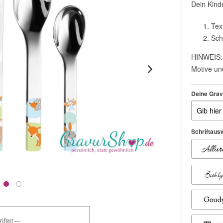
Dein Kind
Tex
Sch
HINWEIS: 
Motive un
Deine Grav
Schriftaus
iftart ---