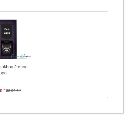
enkbox 2 ohne
ppo
€ *
38,90 € *