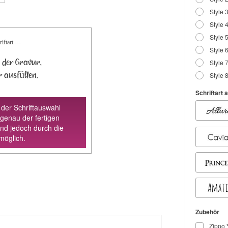
Style 
Style 4
Style 
iftart ---
Style 
 der Gravur,
Style 
er ausfüllen.
Style 
Schriftart
 der Schriftauswahl
 genau der fertigen
ind jedoch durch die
möglich.
Zubehör
Zippo 