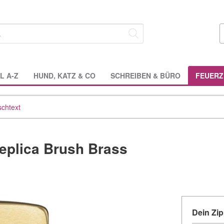
L A-Z
HUND, KATZ & CO
SCHREIBEN & BÜRO
FEUERZ
schtext
eplica Brush Brass
Dein Zi