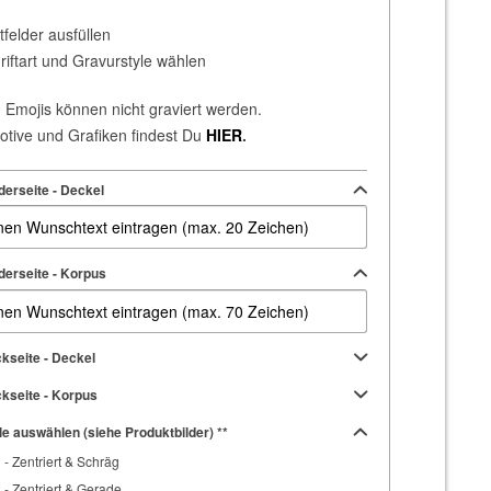
elder ausfüllen
ftart und Gravurstyle wählen
Emojis können nicht graviert werden.
tive und Grafiken findest Du
HIER
.
derseite - Deckel
derseite - Korpus
kseite - Deckel
kseite - Korpus
e auswählen (siehe Produktbilder) **
1 - Zentriert & Schräg
2 - Zentriert & Gerade