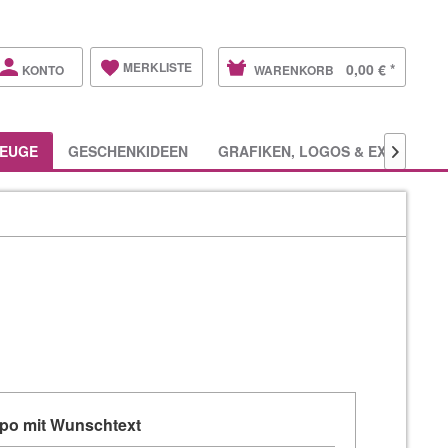
MERKLISTE
0,00 € *
KONTO
WARENKORB
EUGE
GESCHENKIDEEN
GRAFIKEN, LOGOS & EXTRAS

ppo mit Wunschtext