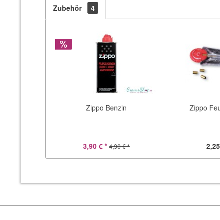
Zubehör
4
Zippo Benzin
Zippo Feu
3,90 € *
2,25
4,90 € *