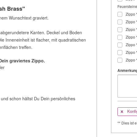
Feuersteine)
ush Brass"
Zippo *
nem Wunschtext graviert.
Zippo *
Zippo *
 abgerundetere Kanten. Deckel und Boden
Zippo *
e Inneneinheit ist flacher, mit quadratischen
Zippo *
enflächen treffen.
Zippo *
Zippo *
Dein graviertes Zippo.
der
Anmerkung
 und schon hältst Du Dein persönliches
Konfi
** Dies ist e