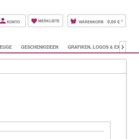
MERKLISTE
0,00 € *
KONTO
WARENKORB
EUGE
GESCHENKIDEEN
GRAFIKEN, LOGOS & EXTRAS
