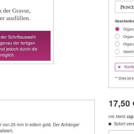
u der Gravur,
er ausfüllen.
Geschenkv
Organz
 der Schriftauswahl
Organz
 genau der fertigen
Organz
ind jedoch durch die
Gesche
möglich.
Konfi
** Dies ist e
17,50 
inkl. MwSt.
zzgl
Sofort vers
r von 25 mm in edlem gold. Der Anhänger
isiert.